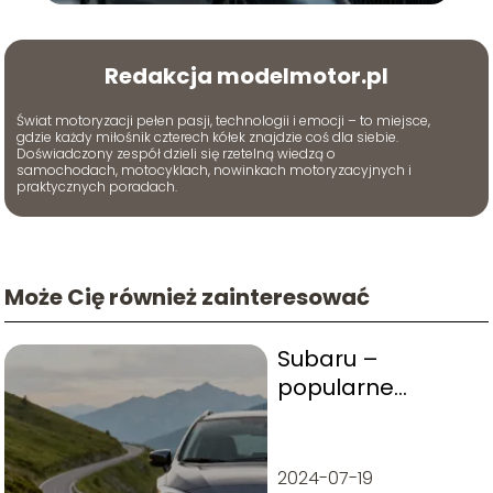
Redakcja modelmotor.pl
Świat motoryzacji pełen pasji, technologii i emocji – to miejsce,
gdzie każdy miłośnik czterech kółek znajdzie coś dla siebie.
Doświadczony zespół dzieli się rzetelną wiedzą o
samochodach, motocyklach, nowinkach motoryzacyjnych i
praktycznych poradach.
Może Cię również zainteresować
Subaru –
popularne
modele,
awaryjność,
opinie kierowców
2024-07-19