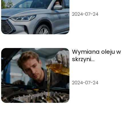
opinie
użytkowników
2024-07-24
Wymiana oleju w
skrzyni
automatycznej –
kiedy i jak
wykonać?
2024-07-24