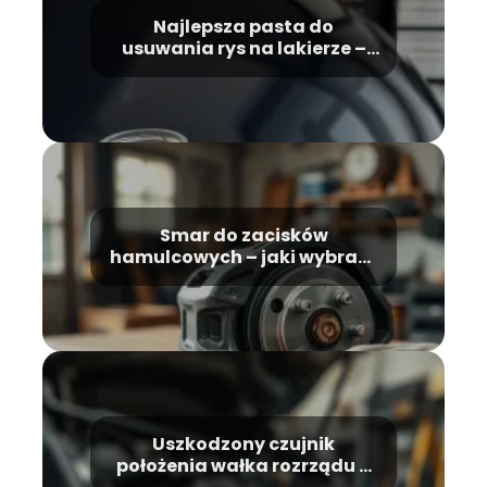
Najlepsza pasta do
usuwania rys na lakierze –
ranking i porady
Smar do zacisków
hamulcowych – jaki wybrać i
jak stosować?
Uszkodzony czujnik
położenia wałka rozrządu –