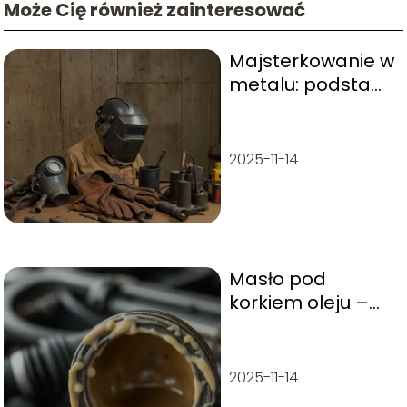
Może Cię również zainteresować
Majsterkowanie w
metalu: podstawy
spawania i cięcia
2025-11-14
Masło pod
korkiem oleju –
przyczyny,
objawy, jak
naprawić?
2025-11-14