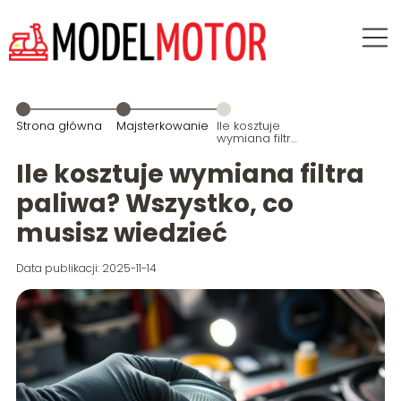
Strona główna
Majsterkowanie
Ile kosztuje
wymiana filtra
paliwa?
Wszystko, co
Ile kosztuje wymiana filtra
musisz
wiedzieć
paliwa? Wszystko, co
musisz wiedzieć
Data publikacji: 2025-11-14