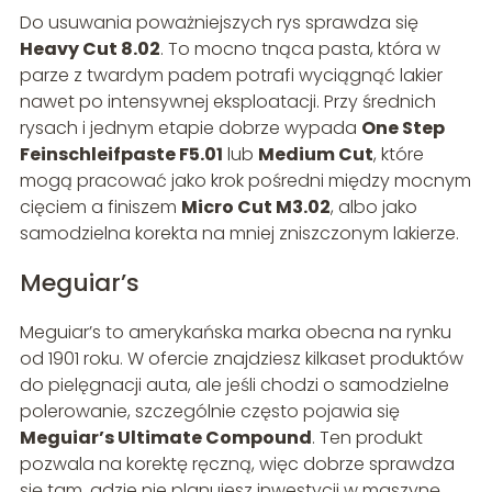
Do usuwania poważniejszych rys sprawdza się
Heavy Cut 8.02
. To mocno tnąca pasta, która w
parze z twardym padem potrafi wyciągnąć lakier
nawet po intensywnej eksploatacji. Przy średnich
rysach i jednym etapie dobrze wypada
One Step
Feinschleifpaste F5.01
lub
Medium Cut
, które
mogą pracować jako krok pośredni między mocnym
cięciem a finiszem
Micro Cut M3.02
, albo jako
samodzielna korekta na mniej zniszczonym lakierze.
Meguiar’s
Meguiar’s to amerykańska marka obecna na rynku
od 1901 roku. W ofercie znajdziesz kilkaset produktów
do pielęgnacji auta, ale jeśli chodzi o samodzielne
polerowanie, szczególnie często pojawia się
Meguiar’s Ultimate Compound
. Ten produkt
pozwala na korektę ręczną, więc dobrze sprawdza
się tam, gdzie nie planujesz inwestycji w maszynę