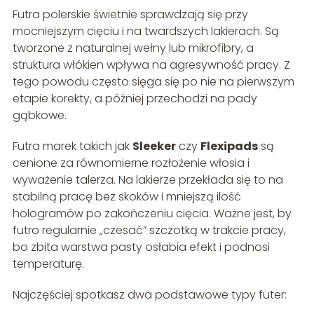
Futra polerskie świetnie sprawdzają się przy
mocniejszym cięciu i na twardszych lakierach. Są
tworzone z naturalnej wełny lub mikrofibry, a
struktura włókien wpływa na agresywność pracy. Z
tego powodu często sięga się po nie na pierwszym
etapie korekty, a później przechodzi na pady
gąbkowe.
Futra marek takich jak
Sleeker
czy
Flexipads
są
cenione za równomierne rozłożenie włosia i
wyważenie talerza. Na lakierze przekłada się to na
stabilną pracę bez skoków i mniejszą ilość
hologramów po zakończeniu cięcia. Ważne jest, by
futro regularnie „czesać” szczotką w trakcie pracy,
bo zbita warstwa pasty osłabia efekt i podnosi
temperaturę.
Najczęściej spotkasz dwa podstawowe typy futer: