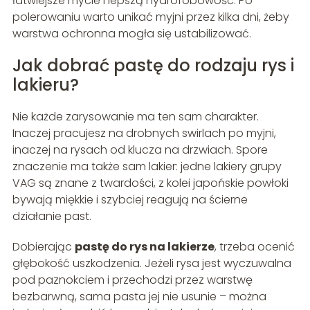
łatwiejsze mycie i lepszą hydrofobowość. Po
polerowaniu warto unikać myjni przez kilka dni, żeby
warstwa ochronna mogła się ustabilizować.
Jak dobrać pastę do rodzaju rys i
lakieru?
Nie każde zarysowanie ma ten sam charakter.
Inaczej pracujesz na drobnych swirlach po myjni,
inaczej na rysach od klucza na drzwiach. Spore
znaczenie ma także sam lakier: jedne lakiery grupy
VAG są znane z twardości, z kolei japońskie powłoki
bywają miękkie i szybciej reagują na ścierne
działanie past.
Dobierając
pastę do rys na lakierze
, trzeba ocenić
głębokość uszkodzenia. Jeżeli rysa jest wyczuwalna
pod paznokciem i przechodzi przez warstwę
bezbarwną, sama pasta jej nie usunie – można