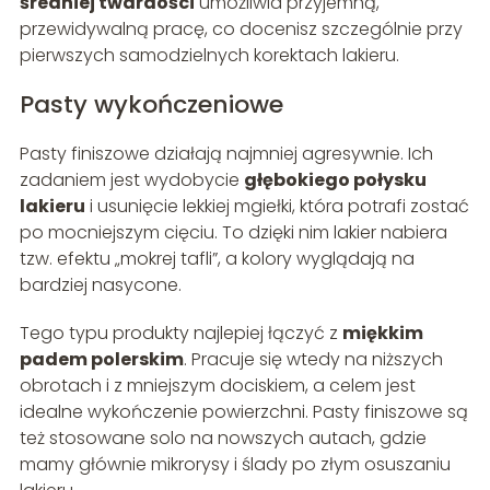
średniej twardości
umożliwia przyjemną,
przewidywalną pracę, co docenisz szczególnie przy
pierwszych samodzielnych korektach lakieru.
Pasty wykończeniowe
Pasty finiszowe działają najmniej agresywnie. Ich
zadaniem jest wydobycie
głębokiego połysku
lakieru
i usunięcie lekkiej mgiełki, która potrafi zostać
po mocniejszym cięciu. To dzięki nim lakier nabiera
tzw. efektu „mokrej tafli”, a kolory wyglądają na
bardziej nasycone.
Tego typu produkty najlepiej łączyć z
miękkim
padem polerskim
. Pracuje się wtedy na niższych
obrotach i z mniejszym dociskiem, a celem jest
idealne wykończenie powierzchni. Pasty finiszowe są
też stosowane solo na nowszych autach, gdzie
mamy głównie mikrorysy i ślady po złym osuszaniu