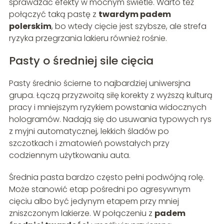
sprawdzać efekty w mocnym świetle. Warto też
połączyć taką pastę z
twardym padem
polerskim
, bo wtedy cięcie jest szybsze, ale strefa
ryzyka przegrzania lakieru również rośnie.
Pasty o średniej sile cięcia
Pasty średnio ścierne to najbardziej uniwersjna
grupa. Łączą przyzwoitą siłę korekty z wyższą kulturą
pracy i mniejszym ryzykiem powstania widocznych
hologramów. Nadają się do usuwania typowych rys
z myjni automatycznej, lekkich śladów po
szczotkach i zmatowień powstałych przy
codziennym użytkowaniu auta.
Średnia pasta bardzo często pełni podwójną rolę.
Może stanowić etap pośredni po agresywnym
cięciu albo być jedynym etapem przy mniej
zniszczonym lakierze. W połączeniu z
padem