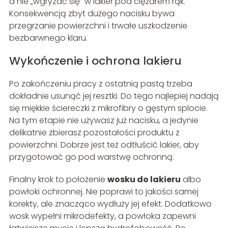
a nie „wgryzać się” w lakier pod ciężarem rąk.
Konsekwencją zbyt dużego nacisku bywa
przegrzanie powierzchni i trwałe uszkodzenie
bezbarwnego klaru.
Wykończenie i ochrona lakieru
Po zakończeniu pracy z ostatnią pastą trzeba
dokładnie usunąć jej resztki. Do tego najlepiej nadają
się miękkie ściereczki z mikrofibry o gęstym splocie.
Na tym etapie nie używasz już nacisku, a jedynie
delikatnie zbierasz pozostałości produktu z
powierzchni. Dobrze jest też odtłuścić lakier, aby
przygotować go pod warstwę ochronną.
Finalny krok to położenie
wosku do lakieru
albo
powłoki ochronnej. Nie poprawi to jakości samej
korekty, ale znacząco wydłuży jej efekt. Dodatkowo
wosk wypełni mikrodefekty, a powłoka zapewni