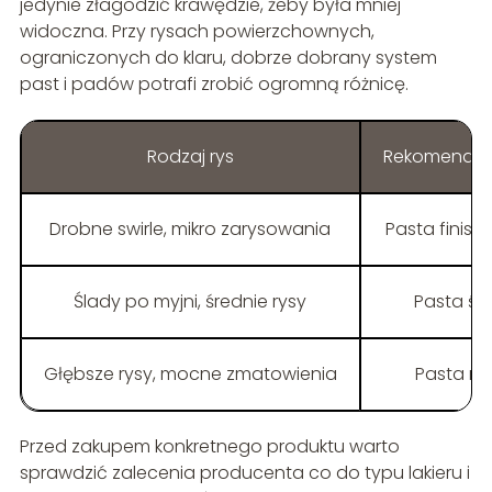
jedynie złagodzić krawędzie, żeby była mniej
widoczna. Przy rysach powierzchownych,
ograniczonych do klaru, dobrze dobrany system
past i padów potrafi zrobić ogromną różnicę.
Rodzaj rys
Rekomendow
Drobne swirle, mikro zarysowania
Pasta finisz
Ślady po myjni, średnie rysy
Pasta śr
Głębsze rysy, mocne zmatowienia
Pasta m
Przed zakupem konkretnego produktu warto
sprawdzić zalecenia producenta co do typu lakieru i