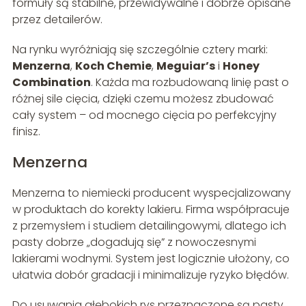
formuły są stabilne, przewidywalne i dobrze opisane
przez detailerów.
Na rynku wyróżniają się szczególnie cztery marki:
Menzerna
,
Koch Chemie
,
Meguiar’s
i
Honey
Combination
. Każda ma rozbudowaną linię past o
różnej sile cięcia, dzięki czemu możesz zbudować
cały system – od mocnego cięcia po perfekcyjny
finisz.
Menzerna
Menzerna to niemiecki producent wyspecjalizowany
w produktach do korekty lakieru. Firma współpracuje
z przemysłem i studiem detailingowymi, dlatego ich
pasty dobrze „dogadują się” z nowoczesnymi
lakierami wodnymi. System jest logicznie ułożony, co
ułatwia dobór gradacji i minimalizuje ryzyko błędów.
Do usuwania głębokich rys przeznaczone są pasty